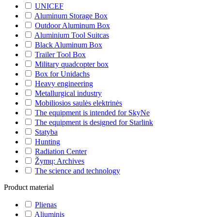
UNICEF
Aluminum Storage Box
Outdoor Aluminum Box
Aluminium Tool Suitcas
Black Aluminum Box
Trailer Tool Box
Military quadcopter box
Box for Unidachs
Heavy engineering
Metallurgical industry
Mobiliosios saulės elektrinės
The equipment is intended for SkyNe
The equipment is designed for Starlink
Statyba
Hunting
Radiation Center
Žymų: Archives
The science and technology
Product material
Plienas
Aliuminis