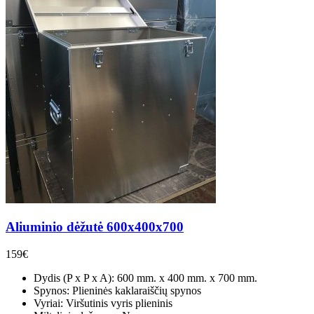
Aliuminio dėžutė 600x400x700
159
€
Dydis (P x P x A): 600 mm. x 400 mm. x 700 mm.
Spynos: Plieninės kaklaraiščių spynos
Vyriai: Viršutinis vyris plieninis