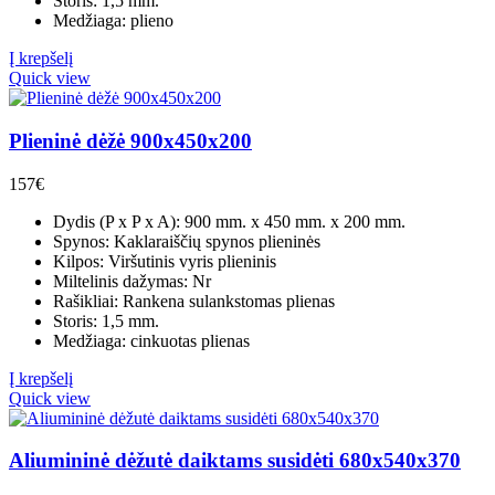
Storis: 1,5 mm.
Medžiaga: plieno
Į krepšelį
Quick view
Plieninė dėžė 900x450x200
157
€
Dydis (P x P x A): 900 mm. x 450 mm. x 200 mm.
Spynos: Kaklaraiščių spynos plieninės
Kilpos: Viršutinis vyris plieninis
Miltelinis dažymas: Nr
Rašikliai: Rankena sulankstomas plienas
Storis: 1,5 mm.
Medžiaga: cinkuotas plienas
Į krepšelį
Quick view
Aliumininė dėžutė daiktams susidėti 680x540x370