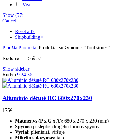
Visi
Show
(
57
)
Cancel
Reset all
×
Shipbuilding
×
Pradžia
Produktai
Produktai su žymomis “Tool stores”
Sorted
Rodoma 1–15 iš 57
by
Show sidebar
latest
Rodyti
9
24
36
Aliuminio dėžutė RC 680x270x230
175
€
Matmenys (P x G x A):
680 x 270 x 230 (mm)
Spynos:
paslėptos drugelio formos spynos
Vyriai:
plieniniai, viršuje
Miltelinis dažymas:
taip