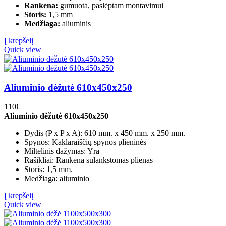
Rankena:
gumuota, paslėptam montavimui
Storis:
1,5 mm
Medžiaga:
aliuminis
Į krepšelį
Quick view
Aliuminio dėžutė 610x450x250
110
€
Aliuminio dėžutė 610x450x250
Dydis (P x P x A): 610 mm. x 450 mm. x 250 mm.
Spynos: Kaklaraiščių spynos plieninės
Miltelinis dažymas: Yra
Rašikliai: Rankena sulankstomas plienas
Storis: 1,5 mm.
Medžiaga: aliuminio
Į krepšelį
Quick view