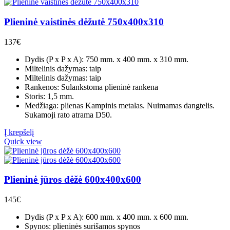
Plieninė vaistinės dėžutė 750x400x310
137
€
Dydis (P x P x A): 750 mm. x 400 mm. x 310 mm.
Miltelinis dažymas: taip
Miltelinis dažymas: taip
Rankenos: Sulankstoma plieninė rankena
Storis: 1,5 mm.
Medžiaga: plienas Kampinis metalas. Nuimamas dangtelis.
Sukamoji rato atrama D50.
Į krepšelį
Quick view
Plieninė jūros dėžė 600x400x600
145
€
Dydis (P x P x A): 600 mm. x 400 mm. x 600 mm.
Spynos: plieninės surišamos spynos