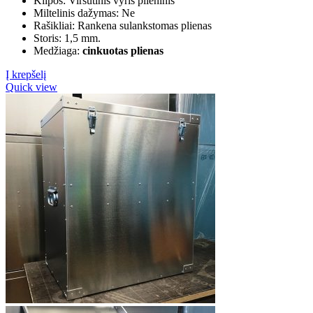
Kilpos: Viršutinis vyris plieninis
Miltelinis dažymas: Ne
Rašikliai: Rankena sulankstomas plienas
Storis: 1,5 mm.
Medžiaga:
cinkuotas plienas
Į krepšelį
Quick view