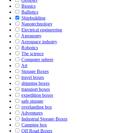
Geology
Bionics
Ballistics
Shipbuilding
Nanotechnology
Electrical engineering
Agronomy
Aerospace industry
Robotics
The science
Computer sphere
Art
Storage Boxes
travel boxes
shipping boxes
transport boxes
expedition boxes
safe storage
overlanding box
Adventures
Industrial Storage Boxes
Camping box
Off Road Boxes