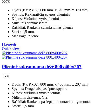
227
€
Dydis (P x P x A): 680 mm. x 540 mm. x 370 mm.
Spynos: Kaklaraiščių spynos plieninės
Kilpos: Viršutinis vyris plieninis
Miltelinis dažymas: Yra
Rašikliai: Rankena sulankstomas plienas
Storis: 1,5 mm.
Medžiaga: plieno
Į krepšelį
Quick view
Plieninė sukraunama dėžė 800x400x207
153
€
Dydis (P x P x A): 800 mm. x 400 mm. x 207 mm.
Spynos: Drugeliais paslėptos spynos
Kilpos: Viršutinis vyris plieninis
Miltelinis dažymas: Yra
Rašikliai: Rankena paslėptam montavimui gumuota
Storis: 1,5 mm.