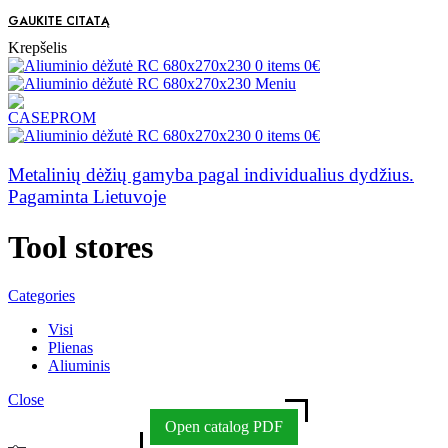
GAUKITE CITATĄ
Krepšelis
0
items
0
€
Meniu
0
items
0
€
Metalinių dėžių gamyba pagal individualius dydžius.
Pagaminta Lietuvoje
Tool stores
Categories
Visi
Plienas
Aliuminis
Close
Open catalog PDF