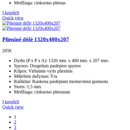
Medžiaga: cinkuotas plienas
Į krepšelį
Quick view
Plieninė dėžė 1320x400x207
205
€
Dydis (P x P x A): 1320 mm. x 400 mm. x 207 mm.
Spynos: Drugeliais paslėptos spynos
Kilpos: Viršutinis vyris plieninis
Miltelinis dažymas: Yra
Rašikliai: Rankena paslėptam montavimui gumuota
Storis: 1,5 mm.
Medžiaga: cinkuotas plienasая
Į krepšelį
Quick view
1
2
3