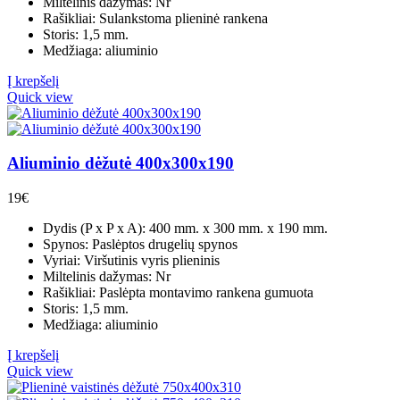
Miltelinis dažymas: Nr
Rašikliai: Sulankstoma plieninė rankena
Storis: 1,5 mm.
Medžiaga: aliuminio
Į krepšelį
Quick view
Aliuminio dėžutė 400x300x190
19
€
Dydis (P x P x A): 400 mm. x 300 mm. x 190 mm.
Spynos: Paslėptos drugelių spynos
Vyriai: Viršutinis vyris plieninis
Miltelinis dažymas: Nr
Rašikliai: Paslėpta montavimo rankena gumuota
Storis: 1,5 mm.
Medžiaga: aliuminio
Į krepšelį
Quick view