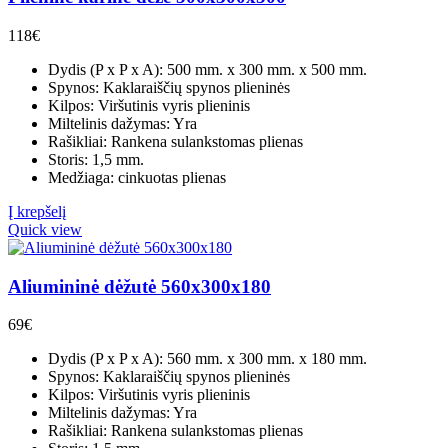
118
€
Dydis (P x P x A): 500 mm. x 300 mm. x 500 mm.
Spynos: Kaklaraiščių spynos plieninės
Kilpos: Viršutinis vyris plieninis
Miltelinis dažymas: Yra
Rašikliai: Rankena sulankstomas plienas
Storis: 1,5 mm.
Medžiaga: cinkuotas plienas
Į krepšelį
Quick view
Aliumininė dėžutė 560x300x180
69
€
Dydis (P x P x A): 560 mm. x 300 mm. x 180 mm.
Spynos: Kaklaraiščių spynos plieninės
Kilpos: Viršutinis vyris plieninis
Miltelinis dažymas: Yra
Rašikliai: Rankena sulankstomas plienas