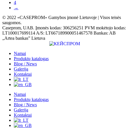
4
→
© 2022 «CASEPROM» Gamybos įmonė Lietuvoje | Visos teisės
saugomos.
Caseprom, UAB. Įmonės kodas: 306256251 PVM mokėtojo kodas:
LT100017699114 A/S: LT667189900051467578 Bankas: AB
„Artea bankas” Lietuva
Namai
Produktų katalogas
Blog / News
Galerija
Kontaktai
Namai
Produktų katalogas
Blog / News
Galerija
Kontaktai