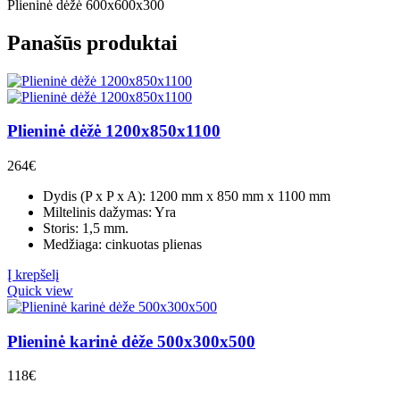
Plieninė dėžė 600x600x300
Panašūs produktai
Plieninė dėžė 1200x850x1100
264
€
Dydis (P x P x A): 1200 mm x 850 mm x 1100 mm
Miltelinis dažymas: Yra
Storis: 1,5 mm.
Medžiaga: cinkuotas plienas
Į krepšelį
Quick view
Plieninė karinė dėže 500х300х500
118
€