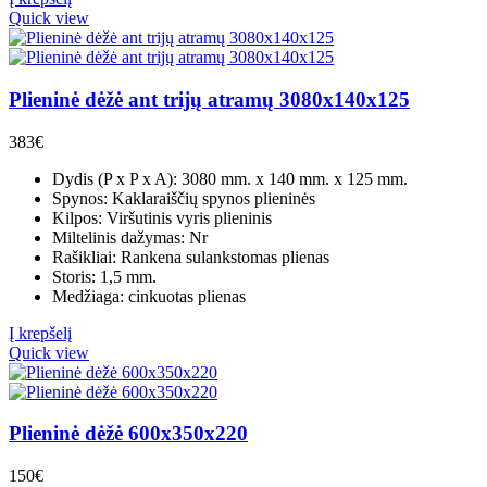
Quick view
Plieninė dėžė ant trijų atramų 3080x140x125
383
€
Dydis (P x P x A): 3080 mm. x 140 mm. x 125 mm.
Spynos: Kaklaraiščių spynos plieninės
Kilpos: Viršutinis vyris plieninis
Miltelinis dažymas: Nr
Rašikliai: Rankena sulankstomas plienas
Storis: 1,5 mm.
Medžiaga: cinkuotas plienas
Į krepšelį
Quick view
Plieninė dėžė 600x350x220
150
€