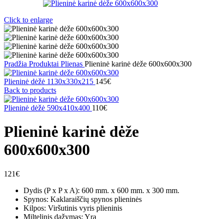
Click to enlarge
Pradžia
Produktai
Plienas
Plieninė karinė dėže 600х600х300
Plieninė dėžė 1130x330x215
145
€
Back to products
Plieninė dėžė 590x410x400
110
€
Plieninė karinė dėže
600х600х300
121
€
Dydis (P x P x A): 600 mm. x 600 mm. x 300 mm.
Spynos: Kaklaraiščių spynos plieninės
Kilpos: Viršutinis vyris plieninis
Miltelinis dažymas: Yra