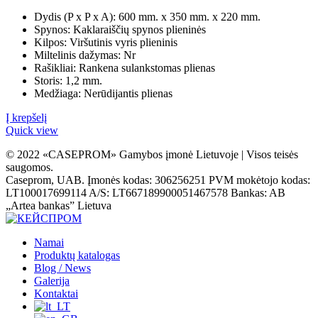
Dydis (P x P x A): 600 mm. x 350 mm. x 220 mm.
Spynos: Kaklaraiščių spynos plieninės
Kilpos: Viršutinis vyris plieninis
Miltelinis dažymas: Nr
Rašikliai: Rankena sulankstomas plienas
Storis: 1,2 mm.
Medžiaga: Nerūdijantis plienas
Į krepšelį
Quick view
© 2022 «CASEPROM» Gamybos įmonė Lietuvoje | Visos teisės
saugomos.
Caseprom, UAB. Įmonės kodas: 306256251 PVM mokėtojo kodas:
LT100017699114 A/S: LT667189900051467578 Bankas: AB
„Artea bankas” Lietuva
Namai
Produktų katalogas
Blog / News
Galerija
Kontaktai