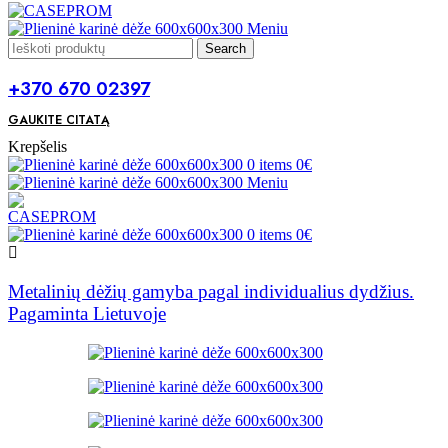
Meniu
Search
+370 670 02397
GAUKITE CITATĄ
Krepšelis
0
items
0
€
Meniu
0
items
0
€
Metalinių dėžių gamyba pagal individualius dydžius.
Pagaminta Lietuvoje