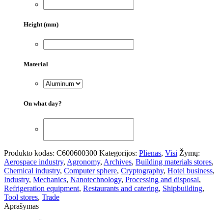
Height (mm)
Material
On what day?
Produkto kodas:
С600600300
Kategorijos:
Plienas
,
Visi
Žymų:
Aerospace industry
,
Agronomy
,
Archives
,
Building materials stores
,
Chemical industry
,
Computer sphere
,
Cryptography
,
Hotel business
,
Industry
,
Mechanics
,
Nanotechnology
,
Processing and disposal
,
Refrigeration equipment
,
Restaurants and catering
,
Shipbuilding
,
Tool stores
,
Trade
Aprašymas