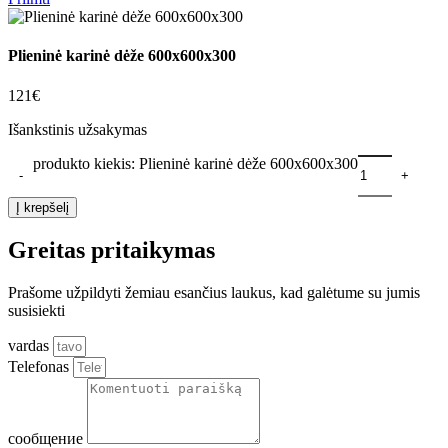
Plieninė karinė dėže 600х600х300
121
€
Išankstinis užsakymas
produkto kiekis: Plieninė karinė dėže 600х600х300
Į krepšelį
Greitas pritaikymas
Prašome užpildyti žemiau esančius laukus, kad galėtume su jumis
susisiekti
vardas
Telefonas
сообщение