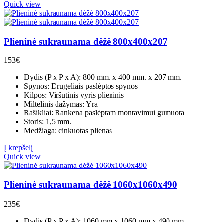
Quick view
Plieninė sukraunama dėžė 800x400x207
153
€
Dydis (P x P x A): 800 mm. x 400 mm. x 207 mm.
Spynos: Drugeliais paslėptos spynos
Kilpos: Viršutinis vyris plieninis
Miltelinis dažymas: Yra
Rašikliai: Rankena paslėptam montavimui gumuota
Storis: 1,5 mm.
Medžiaga: cinkuotas plienas
Į krepšelį
Quick view
Plieninė sukraunama dėžė 1060x1060x490
235
€
Dydis (P x P x A): 1060 mm x 1060 mm x 490 mm.