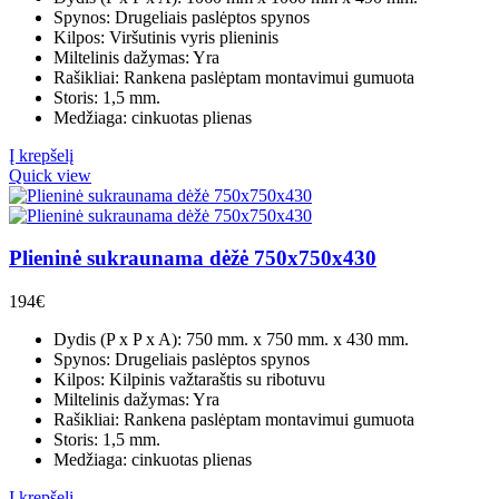
Spynos: Drugeliais paslėptos spynos
Kilpos: Viršutinis vyris plieninis
Miltelinis dažymas: Yra
Rašikliai: Rankena paslėptam montavimui gumuota
Storis: 1,5 mm.
Medžiaga: cinkuotas plienas
Į krepšelį
Quick view
Plieninė sukraunama dėžė 750x750x430
194
€
Dydis (P x P x A): 750 mm. x 750 mm. x 430 mm.
Spynos: Drugeliais paslėptos spynos
Kilpos: Kilpinis važtaraštis su ribotuvu
Miltelinis dažymas: Yra
Rašikliai: Rankena paslėptam montavimui gumuota
Storis: 1,5 mm.
Medžiaga: cinkuotas plienas
Į krepšelį